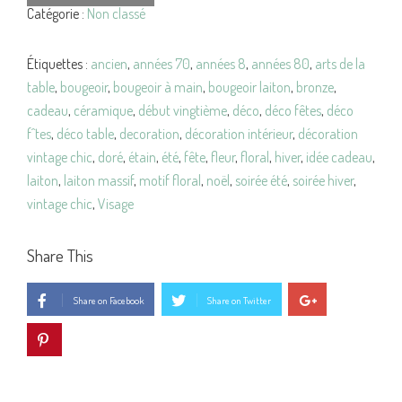
Catégorie :
Non classé
Étiquettes :
ancien
,
années 70
,
années 8
,
années 80
,
arts de la
table
,
bougeoir
,
bougeoir à main
,
bougeoir laiton
,
bronze
,
cadeau
,
céramique
,
début vingtième
,
déco
,
déco fêtes
,
déco
f^tes
,
déco table
,
decoration
,
décoration intérieur
,
décoration
vintage chic
,
doré
,
étain
,
été
,
fête
,
fleur
,
floral
,
hiver
,
idée cadeau
,
laiton
,
laiton massif
,
motif floral
,
noël
,
soirée été
,
soirée hiver
,
vintage chic
,
Visage
Share This
Share on Facebook
Share on Twitter