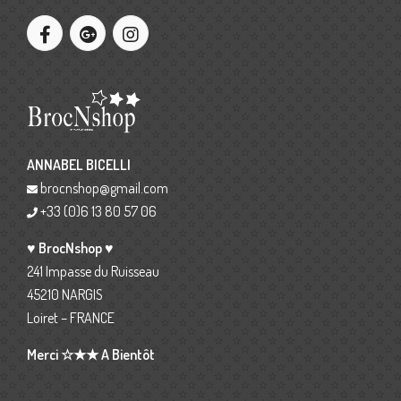
ANNABEL BICELLI
brocnshop@gmail.com
+33 (0)6 13 80 57 06
♥ BrocNshop ♥
241 Impasse du Ruisseau
45210 NARGIS
Loiret – FRANCE
Merci ☆★★ A Bientôt