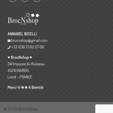
ANNABEL BICELLI
brocnshop@gmail.com
+33 (0)6 13 80 57 06
♥ BrocNshop ♥
241 Impasse du Ruisseau
45210 NARGIS
Loiret – FRANCE
Merci ☆★★ A Bientôt
© 2018 BrocNshop