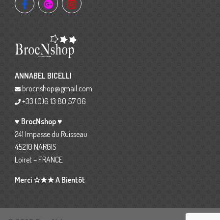
ANNABEL BICELLI
brocnshop@gmail.com
+33 (0)6 13 80 57 06
♥ BrocNshop ♥
241 Impasse du Ruisseau
45210 NARGIS
Loiret – FRANCE
Merci ☆★★ A Bientôt