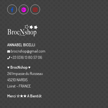
ANNABEL BICELLI
brocnshop@gmail.com
+33 (0)6 13 80 57 06
♥ BrocNshop ♥
241 Impasse du Ruisseau
45210 NARGIS
Loiret – FRANCE
Merci ☆★★ A Bientôt