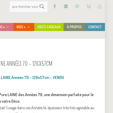
CO »
KIDS »
IDEES CADEAUX
À PROPOS
CONTACT
INE ANNÉES 70 – 126X57CM
e LAINE Années 70 – 126x57cm – VENDU
Pure LAINE des Années 70, une dimension parfaite pour le
e votre Déco.
ait l’usage dans ces Années là,
épaisseur très très agréable au