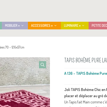
MOBILIER »
ACCESSOIRES »
LUMINAIRE »
PETITE DE
ées 70 – 126x57cm
TAPIS BOHÈME PURE LA
A 136 – TAPIS Bohème Pur
Joli TAPIS Bohème Chic en 
placer et déplacer au gré d
Un Tapis fait Main comme c’ét