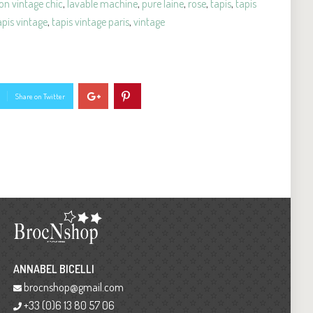
on vintage chic
,
lavable machine
,
pure laine
,
rose
,
tapis
,
tapis
apis vintage
,
tapis vintage paris
,
vintage
Share on Twitter
ANNABEL BICELLI
brocnshop@gmail.com
+33 (0)6 13 80 57 06