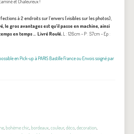
itaminé et Chaleureux !
fections à 2 endroits sur l’envers (visibles sur les photos),
, le gros avantages est qu’il passe en machine, ainsi
temps en temps .. Livré Roulé.
L : 126cm – P : 57cm – Ep :
ossible en Pick-up à PARIS Bastille France ou Envois soigné par
me
,
bohème chic
,
bordeaux
,
couleur
,
déco
,
decoration
,