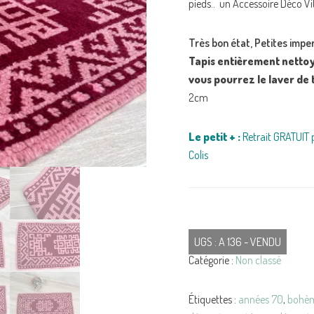
pieds
.. un Accessoire Déco V
Très bon état, Petites imper
Tapis entièrement nettoyé
vous pourrez le laver de 
2cm
Le petit + :
Retrait GRATUIT p
Colis
UGS :
A 136 - VENDU
Catégorie :
Non classé
Étiquettes :
années 70
,
bohè