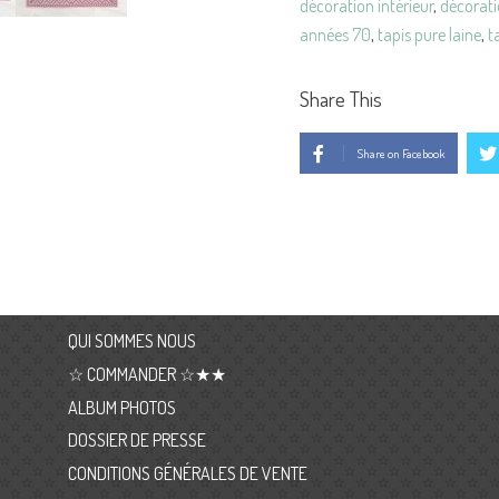
décoration intérieur
,
décorati
années 70
,
tapis pure laine
,
t
Share This
Share on Facebook
QUI SOMMES NOUS
☆ COMMANDER ☆★★
ALBUM PHOTOS
DOSSIER DE PRESSE
CONDITIONS GÉNÉRALES DE VENTE