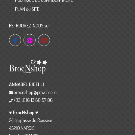
PLAN du SITE
RETROUVEZ-NOUS sur
ANNABEL BICELLI
brocnshop@gmail.com
+33 (0)6 13 80 57 06
♥ BrocNshop ♥
241 Impasse du Ruisseau
45210 NARGIS