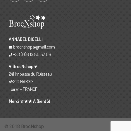
ANNABEL BICELLI
brocnshop@gmail.com
+33 (0)6 13 80 57 06
♥ BrocNshop ♥
241 Impasse du Ruisseau
45210 NARGIS
Loiret – FRANCE
Merci ☆★★ A Bientôt
© 2018 BrocNshop