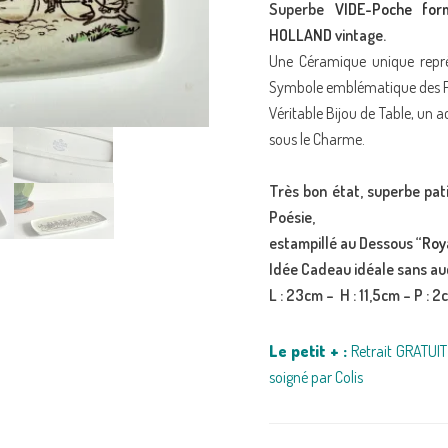
Superbe
VIDE-Poche fo
HOLLAND
vintage.
Une Céramique unique repré
Symbole emblématique des P
Véritable Bijou de Table, un ac
sous le Charme.
Très bon état, superbe pat
Poésie,
estampillé au Dessous “
Roy
Idée Cadeau idéale sans au
L : 23cm – H : 11,5cm – P : 
Le petit + :
Retrait GRATUIT 
soigné par Colis