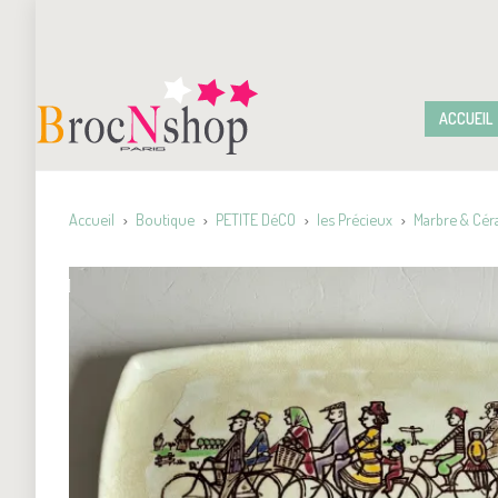
ACCUEIL
Accueil
Boutique
PETITE DéCO
les Précieux
Marbre & Cé