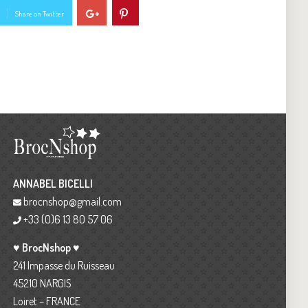
Share on Twitter
ANNABEL BICELLI
brocnshop@gmail.com
+33 (0)6 13 80 57 06
♥ BrocNshop ♥
241 Impasse du Ruisseau
45210 NARGIS
Loiret – FRANCE