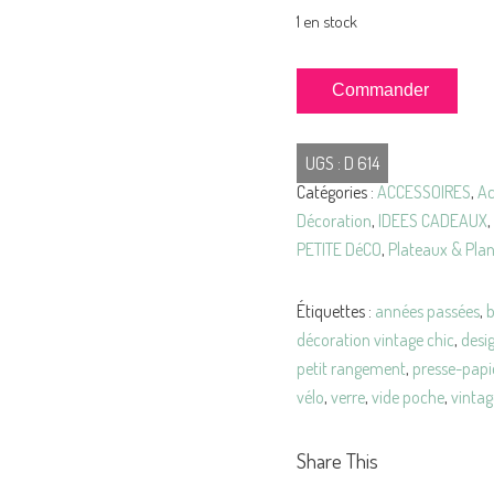
1 en stock
quantité
Commander
de
VIDE-
UGS :
D 614
Poche
Catégories :
ACCESSOIRES
,
Ac
Royal
Décoration
,
IDEES CADEAUX
,
Goedewaagen
PETITE DéCO
,
Plateaux & Pla
HOLLAND
Étiquettes :
années passées
,
b
décoration vintage chic
,
desi
petit rangement
,
presse-papi
vélo
,
verre
,
vide poche
,
vintag
Share This