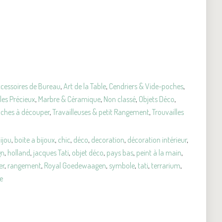
cessoires de Bureau
,
Art de la Table
,
Cendriers & Vide-poches
,
les Précieux
,
Marbre & Céramique
,
Non classé
,
Objets Déco
,
nches à découper
,
Travailleuses & petit Rangement
,
Trouvailles
ijou
,
boite a bijoux
,
chic
,
déco
,
decoration
,
décoration intérieur
,
gn
,
holland
,
jacques Tati
,
objet déco
,
pays bas
,
peint à la main
,
er
,
rangement
,
Royal Goedewaagen
,
symbole
,
tati
,
terrarium
,
e