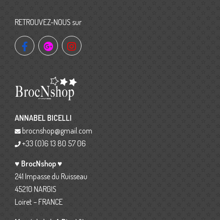
RETROUVEZ-NOUS sur
ANNABEL BICELLI
brocnshop@gmail.com
+33 (0)6 13 80 57 06
♥ BrocNshop ♥
241 Impasse du Ruisseau
45210 NARGIS
Loiret – FRANCE