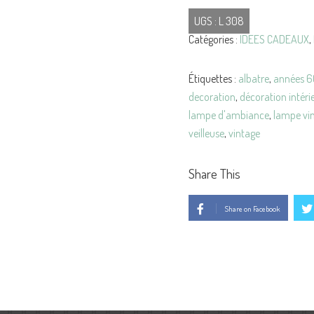
LAMPE
UGS :
L 308
Tulipe
Catégories :
IDEES CADEAUX
,
Années
70
en
Étiquettes :
albatre
,
années 6
Pierre
decoration
,
décoration intéri
d'ALBATRE
lampe d'ambiance
,
lampe vi
veilleuse
,
vintage
Share This
Share on Facebook