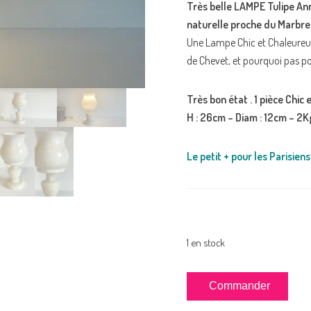
Très belle LAMPE Tulipe Ann
naturelle proche du Marbre q
Une Lampe Chic et Chaleureu
de Chevet, et pourquoi pas pou
Très bon état . 1 pièce Chic
H : 26cm – Diam : 12cm – 2K
Le petit + pour les Parisiens 
1 en stock
quantité
Commander
de