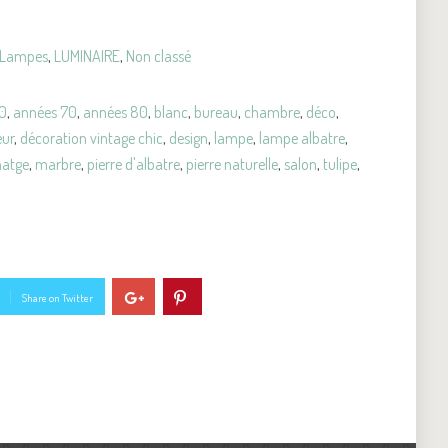
Lampes
,
LUMINAIRE
,
Non classé
0
,
années 70
,
années 80
,
blanc
,
bureau
,
chambre
,
déco
,
eur
,
décoration vintage chic
,
design
,
lampe
,
lampe albatre
,
natge
,
marbre
,
pierre d'albatre
,
pierre naturelle
,
salon
,
tulipe
,
Share on Twitter