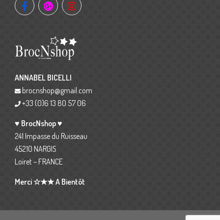
ANNABEL BICELLI
brocnshop@gmail.com
+33 (0)6 13 80 57 06
♥ BrocNshop ♥
241 Impasse du Ruisseau
45210 NARGIS
Loiret – FRANCE
Merci ☆★★ A Bientôt