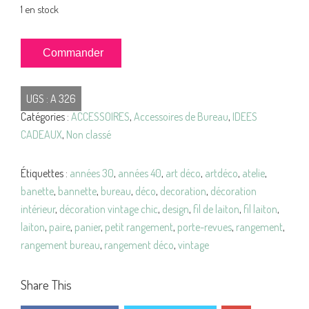
1 en stock
quantité
Commander
de
BANETTES
UGS :
A 326
à
Catégories :
ACCESSOIRES
,
Accessoires de Bureau
,
IDEES
Courrier
CADEAUX
,
Non classé
Fil
de
LAITON
Étiquettes :
années 30
,
années 40
,
art déco
,
artdéco
,
atelie
,
Vintage
banette
,
bannette
,
bureau
,
déco
,
decoration
,
décoration
intérieur
,
décoration vintage chic
,
design
,
fil de laiton
,
fil laiton
,
laiton
,
paire
,
panier
,
petit rangement
,
porte-revues
,
rangement
,
rangement bureau
,
rangement déco
,
vintage
Share This