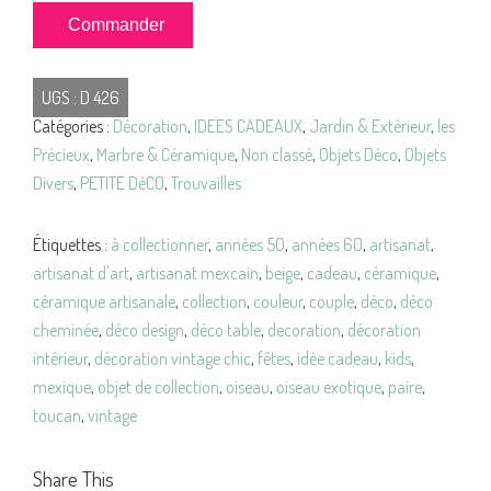
quantité
Commander
de
Couple
UGS :
D 426
OISEAUX
Catégories :
Décoration
,
IDEES CADEAUX
,
Jardin & Extérieur
,
les
Céramique
Précieux
,
Marbre & Céramique
,
Non classé
,
Objets Déco
,
Objets
MEXIQUE
Divers
,
PETITE DéCO
,
Trouvailles
Vintage
Étiquettes :
à collectionner
,
années 50
,
années 60
,
artisanat
,
artisanat d'art
,
artisanat mexcain
,
beige
,
cadeau
,
céramique
,
céramique artisanale
,
collection
,
couleur
,
couple
,
déco
,
déco
cheminée
,
déco design
,
déco table
,
decoration
,
décoration
intérieur
,
décoration vintage chic
,
fêtes
,
idée cadeau
,
kids
,
mexique
,
objet de collection
,
oiseau
,
oiseau exotique
,
paire
,
toucan
,
vintage
Share This