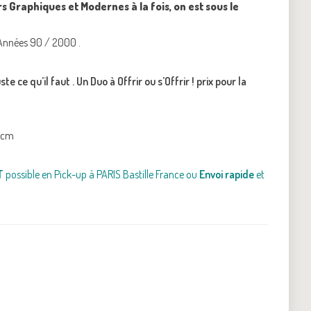
s Graphiques et Modernes à la fois, on est sous le
Années 90 / 2000 .
ste ce qu’il faut .
Un Duo à Offrir ou s’Offrir ! prix pour la
,5cm
T
possible en Pick-up à PARIS Bastille France ou
Envoi rapide
et