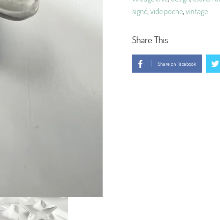
signé
,
vide poche
,
vintage
Share This
Share on Facebook