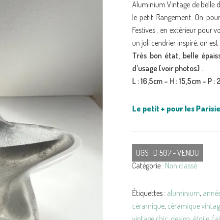
Aluminium Vintage de belle d
le petit Rangement. On pour
Festives , en extérieur pour v
un joli cendrier inspiré, on e
Très bon état, belle épais
d’usage (voir photos) .
L : 16,5cm – H : 15,5cm – P :
Le petit + pour les Parisie
UGS :
D 507 - VENDU
Catégorie :
Non classé
Étiquettes :
aluminium
,
anné
céramique
,
céramique vinta
vintage chic
,
design
,
étoile
,
fa