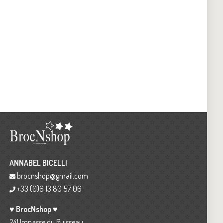
ANNABEL BICELLI
brocnshop@gmail.com
+33 (0)6 13 80 57 06
♥ BrocNshop ♥
241 Impasse du Ruisseau