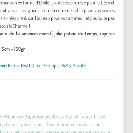
imension en forme d’Etoile. Un Accessoire rêvé pour la Déco et
rait aussi l’imaginer comme centre de table pour vos soirées
os soirées d’été, sur 1 bureau pour vos agrafes .. et pourquoi pas
st sous le Charme !
seur de l’aluminium massif, jolie patine du temps, rayures
 2,5cm – 169gr
ns :
Retrait GRATUIT en Pick-up à PARIS-Bastille
es 80
,
années 90
,
artisanant d'art
,
artisanat
,
bistrot
,
bleuet
,
ge
,
chic
,
déco
,
decoration
,
décoration intérieur
,
décoration
it main
,
petit rangement
,
presse-papier
,
rangement
,
signature
,