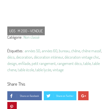
UGS :
M 200 - VENDUE
Catégorie :
Non classé
Étiquettes :
années 50
,
années 60
,
bureau
,
chêne
,
chêne massif
,
déco
,
decoration
,
décoration intérieur
,
décoration vintage chic
,
design
,
enfilade
,
petit rangement
,
rangement déco
,
table
,
table
chene
,
table école
,
table lycée
,
vintage
Share This
Share on Facebook
Share on Twitter