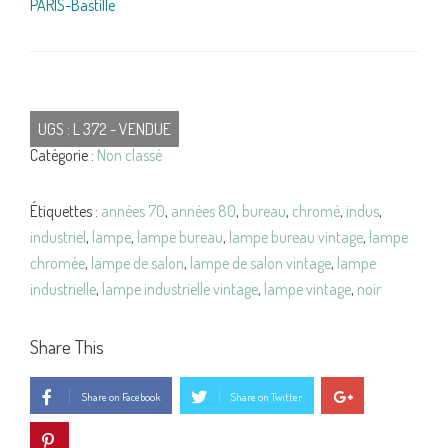
PARIS-Bastille
UGS :
L 372 - VENDUE
Catégorie :
Non classé
Étiquettes :
années 70
,
années 80
,
bureau
,
chromé
,
indus
,
industriel
,
lampe
,
lampe bureau
,
lampe bureau vintage
,
lampe
chromée
,
lampe de salon
,
lampe de salon vintage
,
lampe
industrielle
,
lampe industrielle vintage
,
lampe vintage
,
noir
Share This
Share on Facebook
Share on Twitter