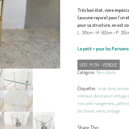
Très bon état, voire impecc
(aucune rayure) pour l’un e
pour sa structure, on est so
L : 30cm – H : 62cm – P : 30
Le petit + pour les Parisiens 
UGS :
M 214 - VENDUE
Catégorie :
Non classé
Étiquettes :
acier doré
,
année
intérieur
,
décoration vintage 
noir
,
petit rangement
,
petite 
de chevet
,
verre
,
vintage
Share This