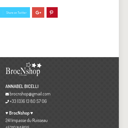
Share on Twitter
ANNABEL BICELLI
brocnshop@gmail.com
+33 (0)6 13 80 57 06
♥ BrocNshop ♥
241 Impasse du Ruisseau
45210 NARGIS