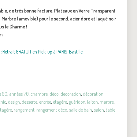
able, de très bonne facture. Plateaux en Verre Transparent
t Marbre (amovible) pour le second, acier doré et laqué noir
us le Charme !
cm
:
Retrait GRATUIT en Pick-up à PARIS-Bastille
s 60
,
années 70
,
chambre
,
déco
,
decoration
,
décoration
chic
,
design
,
desserte
,
entrée
,
étagère
,
guéridon
,
laiton
,
marbre
,
étagère
,
rangement
,
rangement déco
,
salle de bain
,
salon
,
table