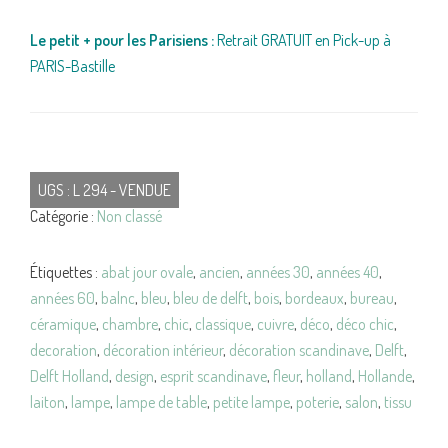
Le petit + pour les Parisiens :
Retrait GRATUIT en Pick-up à
PARIS-Bastille
UGS :
L 294 - VENDUE
Catégorie :
Non classé
Étiquettes :
abat jour ovale
,
ancien
,
années 30
,
années 40
,
années 60
,
balnc
,
bleu
,
bleu de delft
,
bois
,
bordeaux
,
bureau
,
céramique
,
chambre
,
chic
,
classique
,
cuivre
,
déco
,
déco chic
,
decoration
,
décoration intérieur
,
décoration scandinave
,
Delft
,
Delft Holland
,
design
,
esprit scandinave
,
fleur
,
holland
,
Hollande
,
laiton
,
lampe
,
lampe de table
,
petite lampe
,
poterie
,
salon
,
tissu