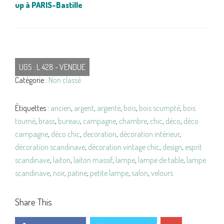
up à PARIS-Bastille
UGS :
L 428 - VENDUE
Catégorie :
Non classé
Étiquettes :
ancien
,
argent
,
argenté
,
bois
,
bois scumpté
,
bois
tourné
,
brass
,
bureau
,
campagne
,
chambre
,
chic
,
déco
,
déco
campagne
,
déco chic
,
decoration
,
décoration intérieur
,
décoration scandinave
,
décoration vintage chic
,
design
,
esprit
scandinave
,
laiton
,
laiton massif
,
lampe
,
lampe de table
,
lampe
scandinave
,
noir
,
patine
,
petite lampe
,
salon
,
velours
Share This