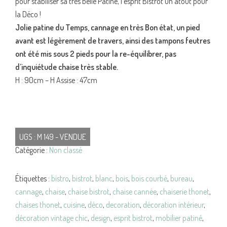
pour stabiliser sa très belle Patine, l’esprit Bistrot un atout pour
la Déco !
Jolie patine du Temps, cannage en très Bon état, un pied
avant est légèrement de travers, ainsi des tampons feutres
ont été mis sous 2 pieds pour la re-équilibrer, pas
d’inquiétude chaise très stable.
H : 90cm – H Assise : 47cm
UGS :
M 149 - VENDUE
Catégorie :
Non classé
Étiquettes :
bistro
,
bistrot
,
blanc
,
bois
,
bois courbé
,
bureau
,
cannage
,
chaise
,
chaise bistrot
,
chaise cannée
,
chaiserie thonet
,
chaises thonet
,
cuisine
,
déco
,
decoration
,
décoration intérieur
,
décoration vintage chic
,
design
,
esprit bistrot
,
mobilier patiné
,