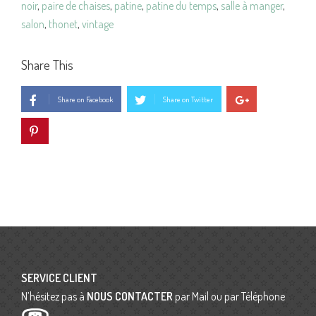
noir
,
paire de chaises
,
patine
,
patine du temps
,
salle à manger
,
salon
,
thonet
,
vintage
Share This
Share on Facebook
Share on Twitter
SERVICE CLIENT
N’hésitez pas à
NOUS CONTACTER
par Mail ou par Téléphone