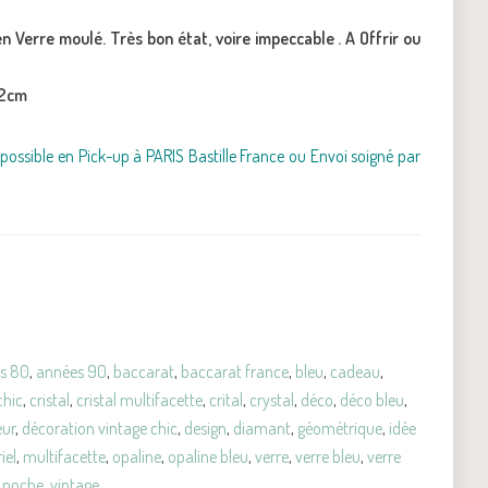
n Verre moulé. Très bon état, voire impeccable . A Offrir ou
 12cm
possible en Pick-up à PARIS Bastille France ou Envoi soigné par
s 80
,
années 90
,
baccarat
,
baccarat france
,
bleu
,
cadeau
,
chic
,
cristal
,
cristal multifacette
,
crital
,
crystal
,
déco
,
déco bleu
,
eur
,
décoration vintage chic
,
design
,
diamant
,
géométrique
,
idée
iel
,
multifacette
,
opaline
,
opaline bleu
,
verre
,
verre bleu
,
verre
e poche
,
vintage