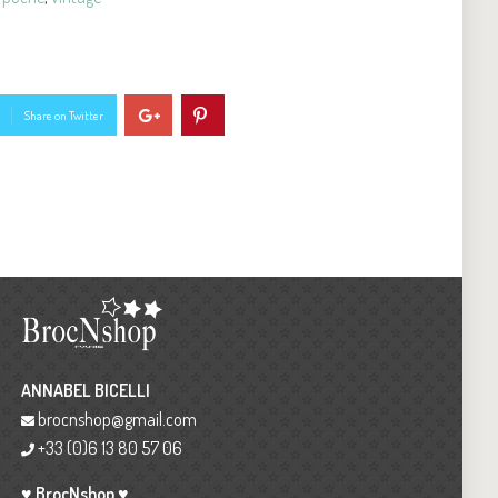
Share on Twitter
ANNABEL BICELLI
brocnshop@gmail.com
+33 (0)6 13 80 57 06
♥ BrocNshop ♥