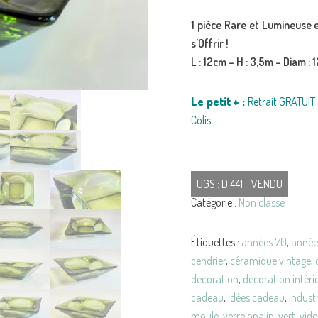
1 pièce Rare et Lumineuse e
s’Offrir !
L : 12cm – H : 3,5m – Diam :
Le petit + :
Retrait GRATUIT 
Colis
UGS :
D 441 - VENDU
Catégorie :
Non classé
Étiquettes :
années 70
,
année
cendrier
,
céramique vintage
,
decoration
,
décoration intéri
cadeau
,
idées cadeau
,
industr
moulé
,
verre opalin
,
vert
,
vid