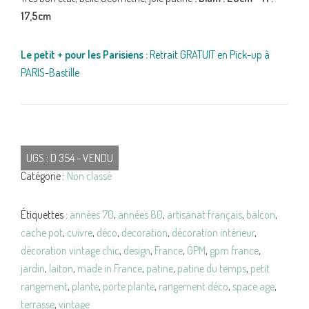
17,5cm
Le petit + pour les Parisiens :
Retrait GRATUIT en Pick-up à
PARIS-Bastille
UGS :
D 354 - VENDU
Catégorie :
Non classé
Étiquettes :
années 70
,
années 80
,
artisanat français
,
balcon
,
cache pot
,
cuivre
,
déco
,
decoration
,
décoration intérieur
,
décoration vintage chic
,
design
,
France
,
GPM
,
gpm france
,
jardin
,
laiton
,
made in France
,
patine
,
patine du temps
,
petit
rangement
,
plante
,
porte plante
,
rangement déco
,
space age
,
terrasse
,
vintage