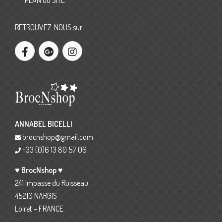
PLAN du SITE
RETROUVEZ-NOUS sur
ANNABEL BICELLI
brocnshop@gmail.com
+33 (0)6 13 80 57 06
♥ BrocNshop ♥
241 Impasse du Ruisseau
45210 NARGIS
Loiret – FRANCE