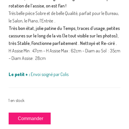
rotation de l’assise, on est Fan !
Très belle pièce Sobre et de belle Qualité, parfait pour le Bureau,
le Salon, le Piano, l’Entrée ..
Très bon état, jolie patine du Temps, traces d’usage, petites
cassures sur le long de la vis (le tout visible sur les photos),
très Stable, Fonctionne parfaitement . Nettoyé et Re-ciré .
H Assise Min : 47cm – H Assise Max : 62cm – Diam au Sol : 35cm
– Diam Assise : 28cm
Le petit + :
Envoi soigné par Colis
1 en stock
quantité
Commander
de