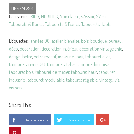
TABOURET
UGS :
M 220
à
Catégories :
KIDS
,
MOBILIER
,
Non classé
,
s'Assoir
,
S'Assoir
,
Vis
Tabourets & Bancs
,
Tabourets & Bancs
,
Tabourets Hauts
Hêtre
Massif
VINTAGE
Étiquettes :
années 90
,
atelier
,
bienaise
,
bois
,
boutique
,
bureau
,
déco
,
decoration
,
décoration intérieur
,
décoration vintage chic
,
design
,
hêtre
,
hêtre massif
,
industriel
,
noir
,
tabouret à vis
,
tabouret années 30
,
tabouret atelier
,
tabouret bienaise
,
tabouret bois
,
tabouret de métier
,
tabouret haut
,
tabouret
industriel
,
tabouret modulable
,
tabouret réglable
,
vintage
,
vis
,
vis bois
Share This
Share on Facebook
Share on Twitter