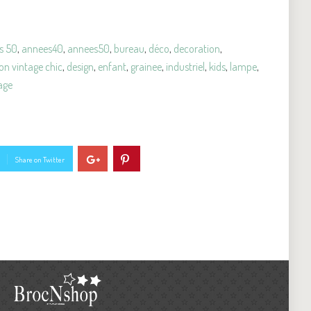
s 50
,
annees40
,
annees50
,
bureau
,
déco
,
decoration
,
on vintage chic
,
design
,
enfant
,
grainee
,
industriel
,
kids
,
lampe
,
age
Share on Twitter