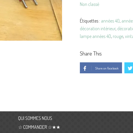
Non classé
Années
40
-
Étiquettes :
années 40
,
année
50
décoration intérieur
,
décorati
lampe années 40
,
rouge
,
vint
Share This
Share on Facebook
QUI SOMMES NOUS
☆ COMMANDER ☆★★