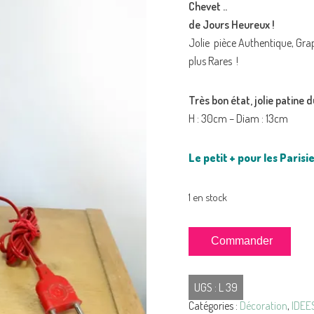
Chevet ..
de Jours Heureux !
Jolie pièce Authentique, Grap
plus Rares !
Très bon état, jolie patine 
H : 30cm – Diam : 13cm
Le petit + pour les Parisie
1 en stock
quantité
Commander
de
LAMPE
UGS :
L 39
Grainée
Catégories :
Décoration
,
IDEE
ROUGE