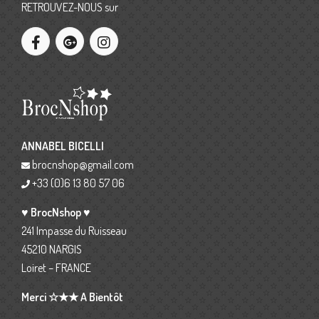
RETROUVEZ-NOUS sur
ANNABEL BICELLI
brocnshop@gmail.com
+33 (0)6 13 80 57 06
♥ BrocNshop ♥
241 Impasse du Ruisseau
45210 NARGIS
Loiret – FRANCE
Merci ☆★★ A Bientôt