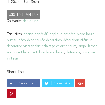
H : 23cm – Diam 19cm
UGS :
L 79 - VENDUE
Catégorie :
Non classé
Étiquettes :
ancien
,
année 30
,
applique
,
art déco
,
blanc
,
boule
,
bureau
,
déco
,
déco épurée
,
decoration
,
décoration intérieur
,
décoration vintage chic
,
éclairage
,
éclairer
,
épuré
,
lampe
,
lampe
années 40
,
lampe art déco
,
lampe boule
,
plafonnier
,
porcelaine
,
vintage
Share This
Share on Facebook
Share on Twitter