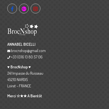
ANNABEL BICELLI
brocnshop@gmail.com
+33 (0)6 13 80 57 06
♥ BrocNshop ♥
241 Impasse du Ruisseau
45210 NARGIS
Loiret – FRANCE
Merci ☆★★ A Bientôt