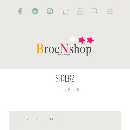
SIDEB2
Accueil
Sideb2
La Boutique à Paris
♥
♥