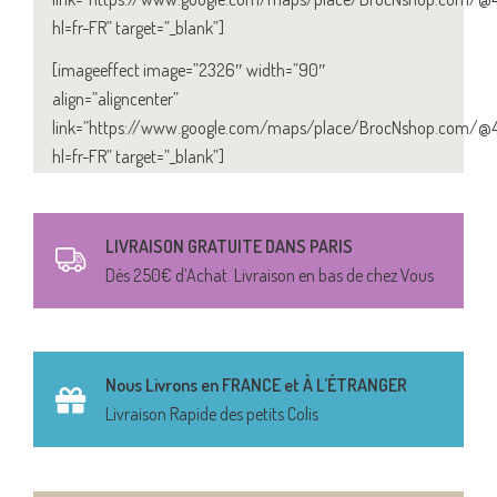
hl=fr-FR” target=”_blank”]
[imageeffect image=”2326″ width=”90″
align=”aligncenter”
link=”https://www.google.com/maps/place/BrocNshop.com/@4
hl=fr-FR” target=”_blank”]
LIVRAISON GRATUITE DANS PARIS
Dès 250€ d’Achat. Livraison en bas de chez Vous
Nous Livrons en FRANCE et À L’ÉTRANGER
Livraison Rapide des petits Colis