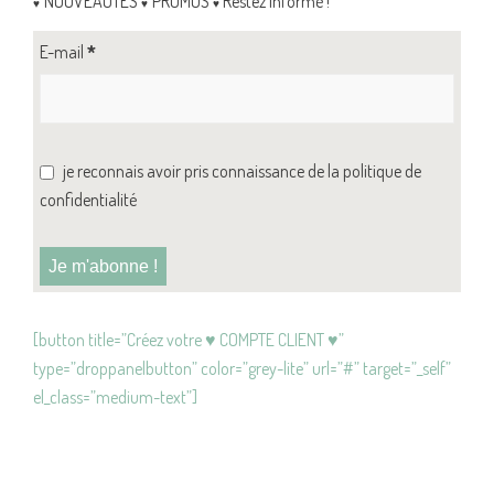
NOUVEAUTES
PROMOS
Restez Informé !
♥
♥
♥
E-mail
*
je reconnais avoir pris connaissance de la politique de
confidentialité
[button title=”Créez votre ♥ COMPTE CLIENT ♥”
type=”droppanelbutton” color=”grey-lite” url=”#” target=”_self”
el_class=”medium-text”]