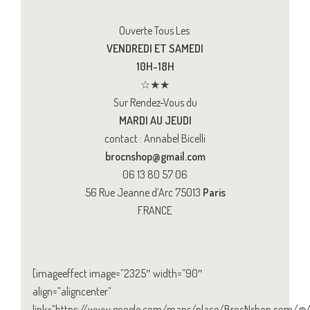
Ouverte Tous Les
VENDREDI ET SAMEDI
10H-18H
☆★★
Sur Rendez-Vous du
MARDI AU JEUDI
contact : Annabel Bicelli
brocnshop@gmail.com
06 13 80 57 06
56 Rue Jeanne d’Arc 75013
Paris
FRANCE
[imageeffect image=”2325″ width=”90″
align=”aligncenter”
link=”https://www.google.com/maps/place/BrocNshop.com/@4