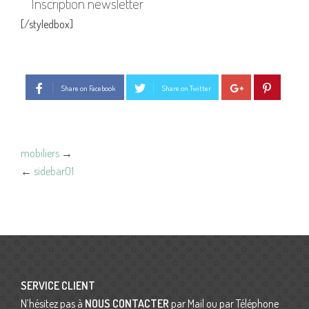
Inscription newsletter
[/styledbox]
Share on Facebook
Share on Twitter
mobiliers
→
←
sidebar01
SERVICE CLIENT
N’hésitez pas à
NOUS CONTACTER
par Mail ou par Téléphone