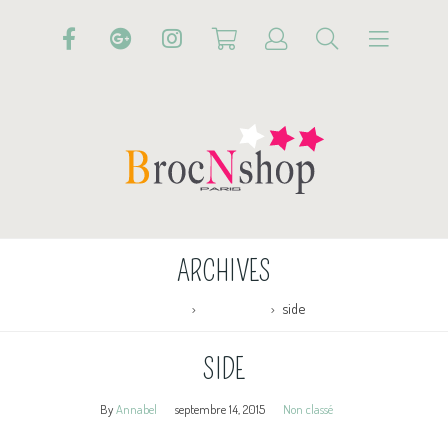
ARCHIVES
Accueil
Non classé
side
SIDE
By
Annabel
septembre 14, 2015
Non classé