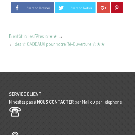
Share on Facebook
Share on Twitter
Bientôt ☆ les Fêtes ☆★★
→
←
des ☆ CADEAUX pour notre Ré-Ouverture ☆★★
SERVICE CLIENT
N’hésitez pas à
NOUS CONTACTER
par Mail ou par Téléphone