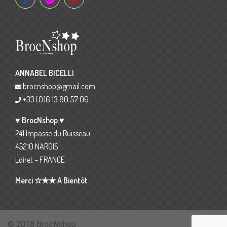
ANNABEL BICELLI
brocnshop@gmail.com
+33 (0)6 13 80 57 06
♥ BrocNshop ♥
241 Impasse du Ruisseau
45210 NARGIS
Loiret – FRANCE
Merci ☆★★ A Bientôt
© 2018 BrocNshop