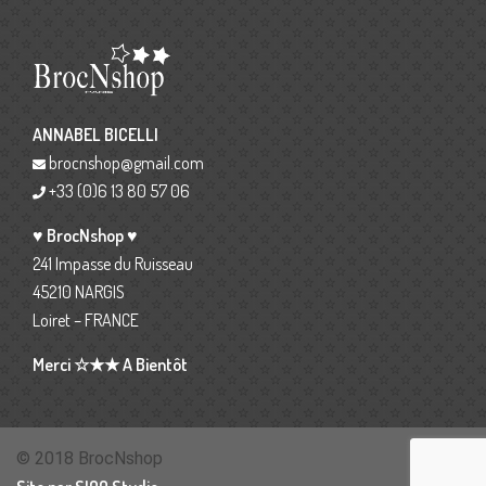
ANNABEL BICELLI
brocnshop@gmail.com
+33 (0)6 13 80 57 06
♥ BrocNshop ♥
241 Impasse du Ruisseau
45210 NARGIS
Loiret – FRANCE
Merci ☆★★ A Bientôt
© 2018 BrocNshop