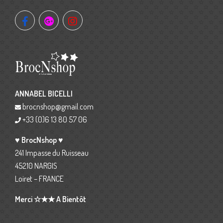
ANNABEL BICELLI
brocnshop@gmail.com
+33 (0)6 13 80 57 06
♥ BrocNshop ♥
241 Impasse du Ruisseau
45210 NARGIS
Loiret – FRANCE
Merci ☆★★ A Bientôt