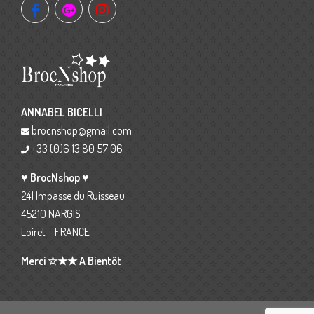
ANNABEL BICELLI
brocnshop@gmail.com
+33 (0)6 13 80 57 06
♥ BrocNshop ♥
241 Impasse du Ruisseau
45210 NARGIS
Loiret – FRANCE
Merci ☆★★ A Bientôt