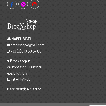
ANNABEL BICELLI
brocnshop@gmail.com
+33 (0)6 13 80 57 06
♥ BrocNshop ♥
241 Impasse du Ruisseau
45210 NARGIS
Loiret – FRANCE
Merci ☆★★ A Bientôt