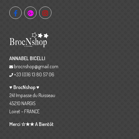
ANNABEL BICELLI
brocnshop@gmail.com
+33 (0)6 13 80 57 06
♥ BrocNshop ♥
241 Impasse du Ruisseau
45210 NARGIS
Loiret – FRANCE
Merci ☆★★ A Bientôt