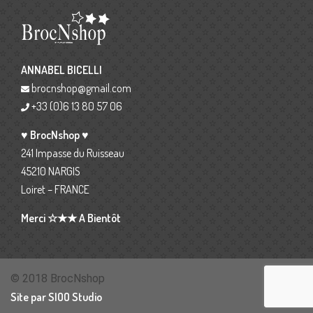
ANNABEL BICELLI
brocnshop@gmail.com
+33 (0)6 13 80 57 06
♥ BrocNshop ♥
241 Impasse du Ruisseau
45210 NARGIS
Loiret – FRANCE
Merci ☆★★ A Bientôt
© 2018 BrocNshop
Site par SIOO Studio