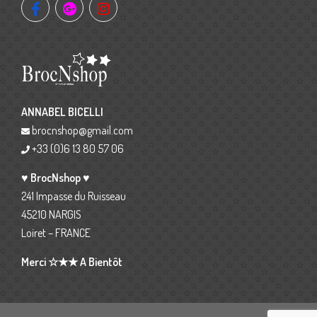
ANNABEL BICELLI
brocnshop@gmail.com
+33 (0)6 13 80 57 06
♥ BrocNshop ♥
241 Impasse du Ruisseau
45210 NARGIS
Loiret – FRANCE
Merci ☆★★ A Bientôt