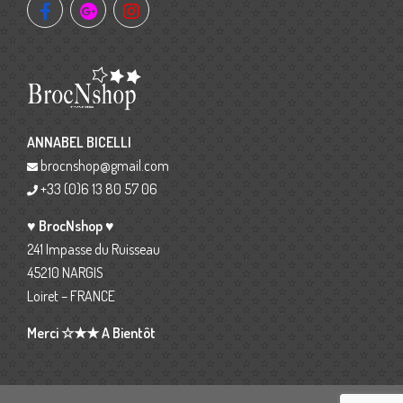
ANNABEL BICELLI
brocnshop@gmail.com
+33 (0)6 13 80 57 06
♥ BrocNshop ♥
241 Impasse du Ruisseau
45210 NARGIS
Loiret – FRANCE
Merci ☆★★ A Bientôt