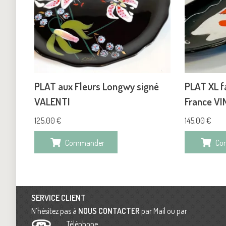
PLAT aux Fleurs Longwy signé
PLAT XL fa
VALENTI
France V
125,00
€
145,00
€
Commander
Co
SERVICE CLIENT
N’hésitez pas à
NOUS CONTACTER
par Mail ou par
Téléphone