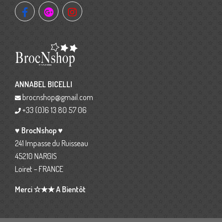
ANNABEL BICELLI
brocnshop@gmail.com
+33 (0)6 13 80 57 06
♥ BrocNshop ♥
241 Impasse du Ruisseau
45210 NARGIS
Loiret – FRANCE
Merci ☆★★ A Bientôt