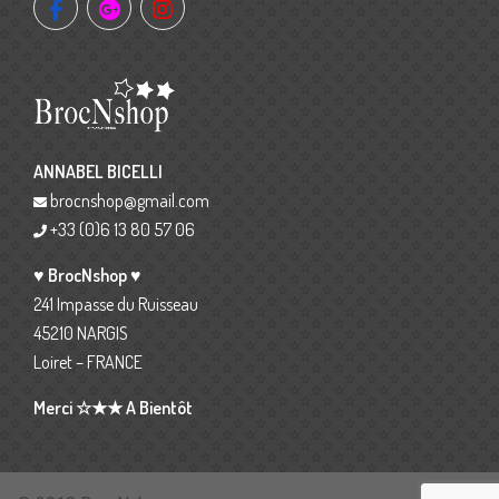
ANNABEL BICELLI
brocnshop@gmail.com
+33 (0)6 13 80 57 06
♥ BrocNshop ♥
241 Impasse du Ruisseau
45210 NARGIS
Loiret – FRANCE
Merci ☆★★ A Bientôt