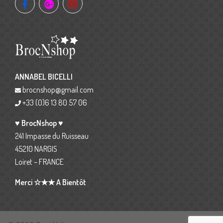
ANNABEL BICELLI
brocnshop@gmail.com
+33 (0)6 13 80 57 06
♥ BrocNshop ♥
241 Impasse du Ruisseau
45210 NARGIS
Loiret – FRANCE
Merci ☆★★ A Bientôt