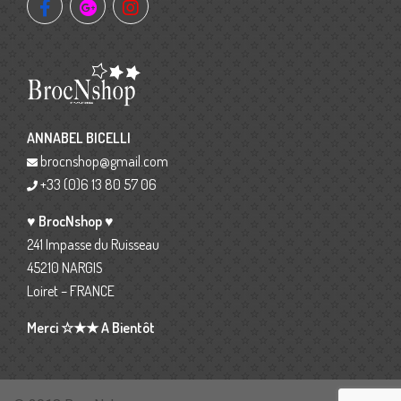
ANNABEL BICELLI
brocnshop@gmail.com
+33 (0)6 13 80 57 06
♥ BrocNshop ♥
241 Impasse du Ruisseau
45210 NARGIS
Loiret – FRANCE
Merci ☆★★ A Bientôt