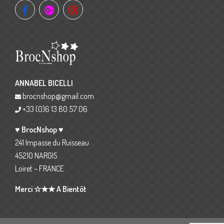
ANNABEL BICELLI
brocnshop@gmail.com
+33 (0)6 13 80 57 06
♥ BrocNshop ♥
241 Impasse du Ruisseau
45210 NARGIS
Loiret – FRANCE
Merci ☆★★ A Bientôt