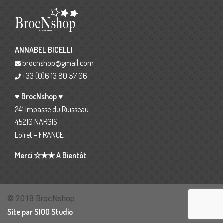
ANNABEL BICELLI
brocnshop@gmail.com
+33 (0)6 13 80 57 06
♥ BrocNshop ♥
241 Impasse du Ruisseau
45210 NARGIS
Loiret – FRANCE
Merci ☆★★ A Bientôt
© 2018 BrocNshop
Site par SIOO Studio