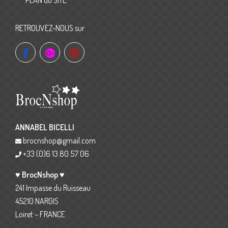
RETROUVEZ-NOUS sur
ANNABEL BICELLI
brocnshop@gmail.com
+33 (0)6 13 80 57 06
♥ BrocNshop ♥
241 Impasse du Ruisseau
45210 NARGIS
Loiret – FRANCE