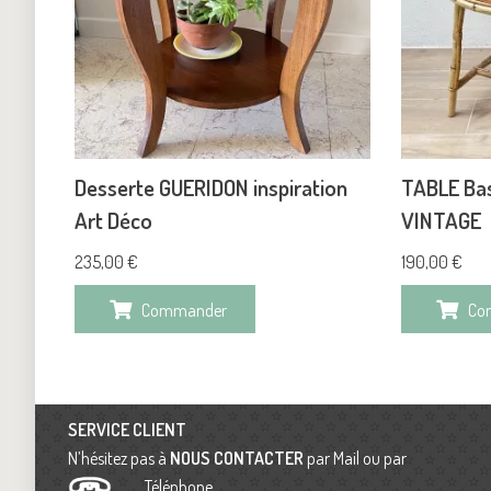
Desserte GUERIDON inspiration
TABLE Bas
Art Déco
VINTAGE
235,00
€
190,00
€
Commander
Co
SERVICE CLIENT
N’hésitez pas à
NOUS CONTACTER
par Mail ou par
Téléphone