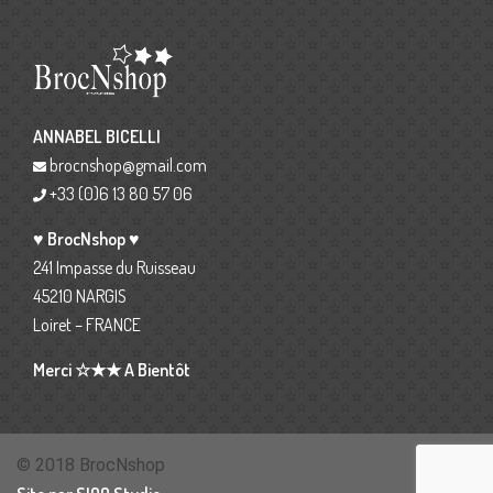
ANNABEL BICELLI
brocnshop@gmail.com
+33 (0)6 13 80 57 06
♥ BrocNshop ♥
241 Impasse du Ruisseau
45210 NARGIS
Loiret – FRANCE
Merci ☆★★ A Bientôt
© 2018 BrocNshop