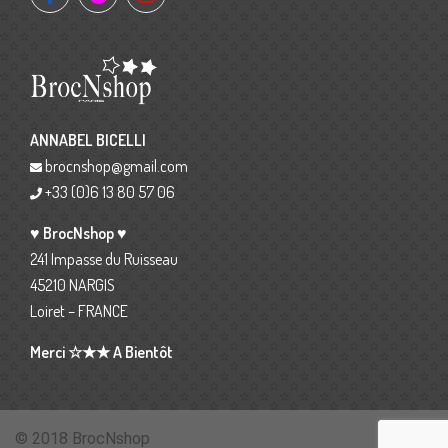
ANNABEL BICELLI
brocnshop@gmail.com
+33 (0)6 13 80 57 06
♥ BrocNshop ♥
241 Impasse du Ruisseau
45210 NARGIS
Loiret – FRANCE
Merci ☆★★ A Bientôt
© 2018 BrocNshop