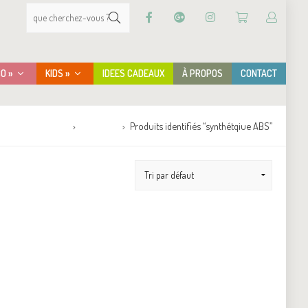
CO »
KIDS »
IDEES CADEAUX
À PROPOS
CONTACT
Accueil
Boutique
Produits identifiés “synthétqiue ABS”